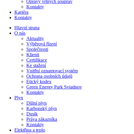
Opravy vrtných souprav
Kontakty
Kariéra
Kontakty
Hlavní strana
O nás
Aktuality
Výběrová řízení
Společnosti
Klienti
Certifikace
Ke stažení
Vnitřní oznamovací systém
Ochrana osobních údajů
Etický kodex
Green Energy Park Sviadnov
Kontakty
Plyn
Důlní plyn
Karbonský plyn
Dusík
Práva zákazníka
Kontakty
Elektřina a teplo