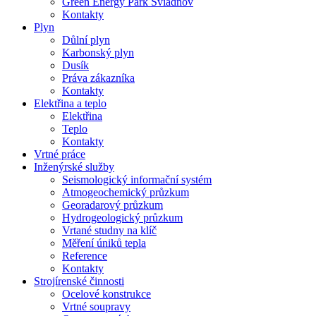
Green Energy Park Sviadnov
Kontakty
Plyn
Důlní plyn
Karbonský plyn
Dusík
Práva zákazníka
Kontakty
Elektřina a teplo
Elektřina
Teplo
Kontakty
Vrtné práce
Inženýrské služby
Seismologický informační systém
Atmogeochemický průzkum
Georadarový průzkum
Hydrogeologický průzkum
Vrtané studny na klíč
Měření úniků tepla
Reference
Kontakty
Strojírenské činnosti
Ocelové konstrukce
Vrtné soupravy