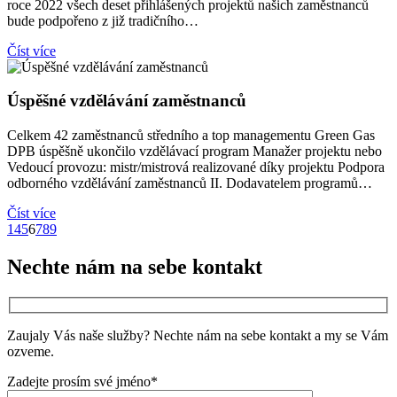
roce 2022 všech deset přihlášených projektů našich zaměstnanců
bude podpořeno z již tradičního…
Číst více
Úspěšné vzdělávání zaměstnanců
Celkem 42 zaměstnanců středního a top managementu Green Gas
DPB úspěšně ukončilo vzdělávací program Manažer projektu nebo
Vedoucí provozu: mistr/mistrová realizované díky projektu Podpora
odborného vzdělávání zaměstnanců II. Dodavatelem programů…
Číst více
Navigace
1
4
5
6
7
8
9
pro
Nechte nám na sebe kontakt
příspěvky
Zaujaly Vás naše služby? Nechte nám na sebe kontakt a my se Vám
ozveme.
Zadejte prosím své jméno*