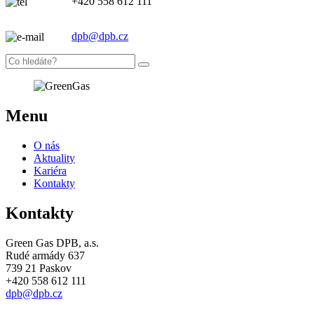
+420 558 612 111
dpb@dpb.cz
Menu
O nás
Aktuality
Kariéra
Kontakty
Kontakty
Green Gas DPB, a.s.
Rudé armády 637
739 21 Paskov
+420 558 612 111
dpb@dpb.cz