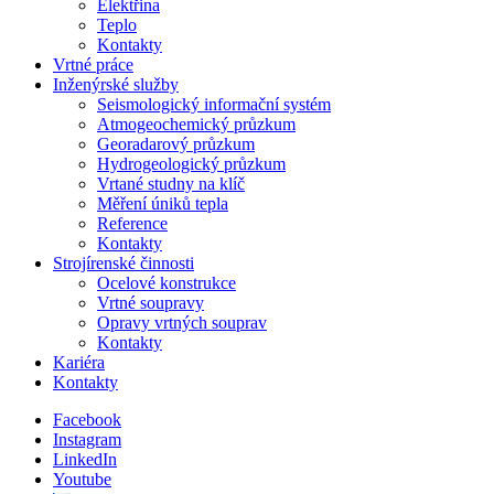
Elektřina
Teplo
Kontakty
Vrtné práce
Inženýrské služby
Seismologický informační systém
Atmogeochemický průzkum
Georadarový průzkum
Hydrogeologický průzkum
Vrtané studny na klíč
Měření úniků tepla
Reference
Kontakty
Strojírenské činnosti
Ocelové konstrukce
Vrtné soupravy
Opravy vrtných souprav
Kontakty
Kariéra
Kontakty
Facebook
Instagram
LinkedIn
Youtube