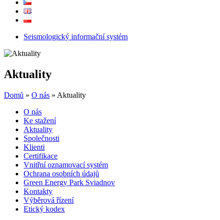
Seismologický informační systém
Aktuality
Domů
»
O nás
»
Aktuality
O nás
Ke stažení
Aktuality
Společnosti
Klienti
Certifikace
Vnitřní oznamovací systém
Ochrana osobních údajů
Green Energy Park Sviadnov
Kontakty
Výběrová řízení
Etický kodex