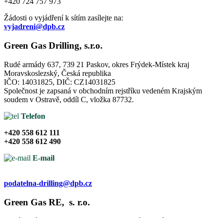
+420 724 757 973
Žádosti o vyjádření k sítím zasílejte na:
vyjadreni@dpb.cz
Green Gas Drilling, s.r.o.
Rudé armády 637, 739 21 Paskov, okres Frýdek-Místek​ kraj
Moravskoslezský, Česká republika​
IČO: 14031825, DIČ: CZ14031825​
Společnost je zapsaná v obchodním rejstříku vedeném Krajským
soudem v Ostravě, oddíl C, vložka 87732.​
Telefon
+420 558 612 111
+420 558 612 490
E-mail
podatelna-drilling@dpb.cz
Green Gas RE, s. r.o.​