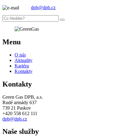
dpb@dpb.cz
Menu
O nás
Aktuality
Kariéra
Kontakty
Kontakty
Green Gas DPB, a.s.
Rudé armády 637
739 21 Paskov
+420 558 612 111
dpb@dpb.cz
Naše služby