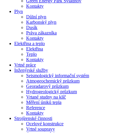
Green Energy Park Sviadnov
Kontakty
Plyn
Důlní plyn
Karbonský plyn
Dusík
Práva zákazníka
Kontakty
Elektřina a teplo
Elektřina
Teplo
Kontakty
Vrtné práce
Inženýrské služby
Seismologický informační systém
Atmogeochemický průzkum
Georadarový průzkum
Hydrogeologický průzkum
Vrtané studny na klíč
Měření úniků tepla
Reference
Kontakty
Strojírenské činnosti
Ocelové konstrukce
Vrtné soupravy