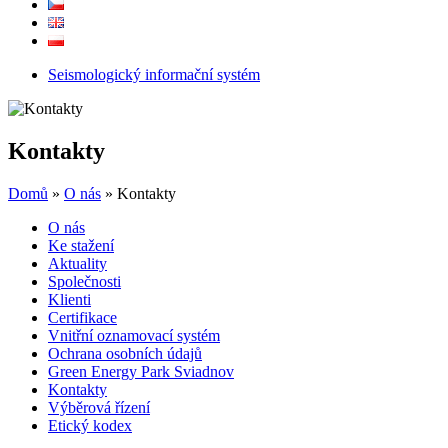
Seismologický informační systém
Kontakty
Domů
»
O nás
»
Kontakty
O nás
Ke stažení
Aktuality
Společnosti
Klienti
Certifikace
Vnitřní oznamovací systém
Ochrana osobních údajů
Green Energy Park Sviadnov
Kontakty
Výběrová řízení
Etický kodex