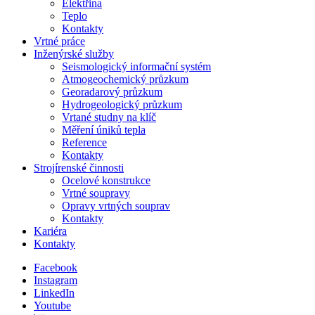
Elektřina
Teplo
Kontakty
Vrtné práce
Inženýrské služby
Seismologický informační systém
Atmogeochemický průzkum
Georadarový průzkum
Hydrogeologický průzkum
Vrtané studny na klíč
Měření úniků tepla
Reference
Kontakty
Strojírenské činnosti
Ocelové konstrukce
Vrtné soupravy
Opravy vrtných souprav
Kontakty
Kariéra
Kontakty
Facebook
Instagram
LinkedIn
Youtube