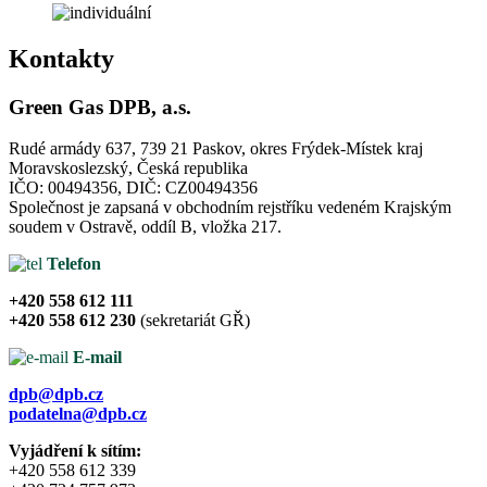
Kontakty
Green Gas DPB, a.s.​
Rudé armády 637, 739 21 Paskov, okres Frýdek-Místek​ kraj
Moravskoslezský, Česká republika​
IČO: 00494356, DIČ: CZ00494356​
Společnost je zapsaná v obchodním rejstříku vedeném Krajským
soudem v Ostravě, oddíl B, vložka 217.
Telefon
+420 558 612 111
+420 558 612 230
(sekretariát GŘ)​
E-mail
dpb@dpb.cz
podatelna@dpb.cz
Vyjádření k sítím:
+420 558 612 339