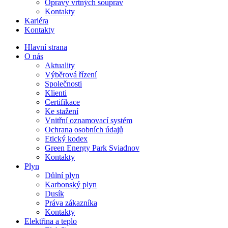
Opravy vrtných souprav
Kontakty
Kariéra
Kontakty
Hlavní strana
O nás
Aktuality
Výběrová řízení
Společnosti
Klienti
Certifikace
Ke stažení
Vnitřní oznamovací systém
Ochrana osobních údajů
Etický kodex
Green Energy Park Sviadnov
Kontakty
Plyn
Důlní plyn
Karbonský plyn
Dusík
Práva zákazníka
Kontakty
Elektřina a teplo