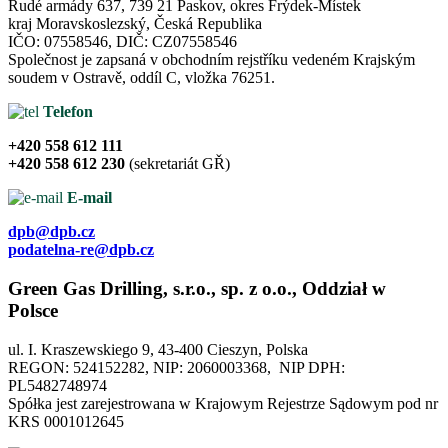
Rudé armády 637, 739 21 Paskov, okres Frýdek-Místek​
kraj Moravskoslezský, Česká Republika​
IČO: 07558546, DIČ: CZ07558546​
Společnost je zapsaná v obchodním rejstříku vedeném Krajským
soudem v Ostravě, oddíl C, vložka 76251.​​
Telefon
+420 558 612 111
+420 558 612 230
(sekretariát GŘ)​
E-mail
dpb@dpb.cz
podatelna-re@dpb.cz
Green Gas Drilling, s.r.o., sp. z o.o., Oddział w
Polsce​
ul. I. Kraszewskiego 9, 43-400 Cieszyn, Polska​
REGON: 524152282, NIP: 2060003368, NIP DPH:
PL5482748974​
Spółka jest zarejestrowana w Krajowym Rejestrze Sądowym pod nr
KRS 0001012645