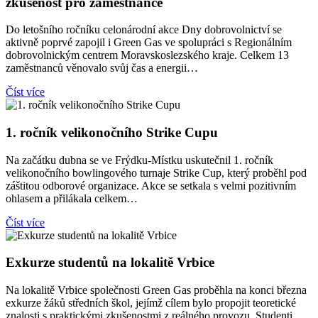
zkušenost pro zaměstnance
Do letošního ročníku celonárodní akce Dny dobrovolnictví se
aktivně poprvé zapojil i Green Gas ve spolupráci s Regionálním
dobrovolnickým centrem Moravskoslezského kraje. Celkem 13
zaměstnanců věnovalo svůj čas a energii…
Číst více
1. ročník velikonočního Strike Cupu
Na začátku dubna se ve Frýdku-Místku uskutečnil 1. ročník
velikonočního bowlingového turnaje Strike Cup, který proběhl pod
záštitou odborové organizace. Akce se setkala s velmi pozitivním
ohlasem a přilákala celkem…
Číst více
Exkurze studentů na lokalitě Vrbice
Na lokalitě Vrbice společnosti Green Gas proběhla na konci března
exkurze žáků středních škol, jejímž cílem bylo propojit teoretické
znalosti s praktickými zkušenostmi z reálného provozu. Studenti