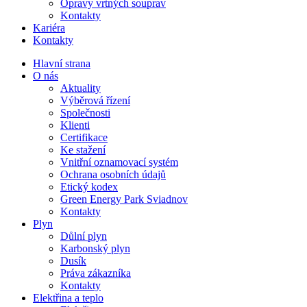
Opravy vrtných souprav
Kontakty
Kariéra
Kontakty
Hlavní strana
O nás
Aktuality
Výběrová řízení
Společnosti
Klienti
Certifikace
Ke stažení
Vnitřní oznamovací systém
Ochrana osobních údajů
Etický kodex
Green Energy Park Sviadnov
Kontakty
Plyn
Důlní plyn
Karbonský plyn
Dusík
Práva zákazníka
Kontakty
Elektřina a teplo