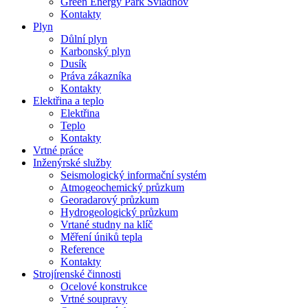
Green Energy Park Sviadnov
Kontakty
Plyn
Důlní plyn
Karbonský plyn
Dusík
Práva zákazníka
Kontakty
Elektřina a teplo
Elektřina
Teplo
Kontakty
Vrtné práce
Inženýrské služby
Seismologický informační systém
Atmogeochemický průzkum
Georadarový průzkum
Hydrogeologický průzkum
Vrtané studny na klíč
Měření úniků tepla
Reference
Kontakty
Strojírenské činnosti
Ocelové konstrukce
Vrtné soupravy