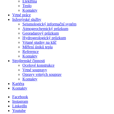
Elektřina
Teplo
Kontakty
Vrtné práce
Inženýrské služby
Seismologický informační systém
Atmogeochemický průzkum
Georadarový průzkum
Hydrogeologický průzkum
Vrtané studny na klíč
Měření úniků tepla
Reference
Kontakty
Strojírenské činnosti
Ocelové konstrukce
Vrtné soupravy
Opravy vrtných souprav
Kontakty
Kariéra
Kontakty
Facebook
Instagram
LinkedIn
Youtube