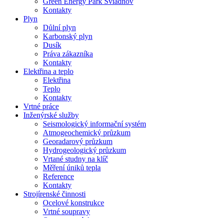
Green Energy Park Sviadnov
Kontakty
Plyn
Důlní plyn
Karbonský plyn
Dusík
Práva zákazníka
Kontakty
Elektřina a teplo
Elektřina
Teplo
Kontakty
Vrtné práce
Inženýrské služby
Seismologický informační systém
Atmogeochemický průzkum
Georadarový průzkum
Hydrogeologický průzkum
Vrtané studny na klíč
Měření úniků tepla
Reference
Kontakty
Strojírenské činnosti
Ocelové konstrukce
Vrtné soupravy