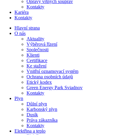
Opravy vrtných souprav
Kontakty
Kariéra
Kontakty
Hlavní strana
O nás
Aktuality
Výběrová řízení
Společnosti
Klienti
Certifikace
Ke stažení
Vnitřní oznamovací systém
Ochrana osobních údajů
Etický kodex
Green Energy Park Sviadnov
Kontakty
Plyn
Důlní plyn
Karbonský plyn
Dusík
Práva zákazníka
Kontakty
Elektřina a teplo