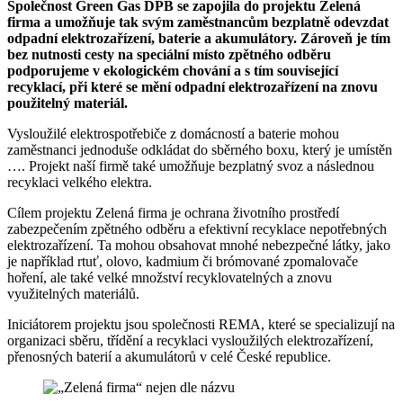
Společnost Green Gas DPB se zapojila do projektu Zelená
firma a umožňuje tak svým zaměstnancům bezplatně odevzdat
odpadní elektrozařízení, baterie a akumulátory. Zároveň je tím
bez nutnosti cesty na speciální místo zpětného odběru
podporujeme v ekologickém chování a s tím související
recyklací, při které se mění odpadní elektrozařízení na znovu
použitelný materiál.
Vysloužilé elektrospotřebiče z domácností a baterie mohou
zaměstnanci jednoduše odkládat do sběrného boxu, který je umístěn
…. Projekt naší firmě také umožňuje bezplatný svoz a následnou
recyklaci velkého elektra.
Cílem projektu Zelená firma je ochrana životního prostředí
zabezpečením zpětného odběru a efektivní recyklace nepotřebných
elektrozařízení. Ta mohou obsahovat mnohé nebezpečné látky, jako
je například rtuť, olovo, kadmium či brómované zpomalovače
hoření, ale také velké množství recyklovatelných a znovu
využitelných materiálů.
Iniciátorem projektu jsou společnosti REMA, které se specializují na
organizaci sběru, třídění a recyklaci vysloužilých elektrozařízení,
přenosných baterií a akumulátorů v celé České republice.