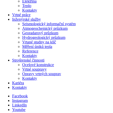
Elektřina
Teplo
Kontakty
Vrtné práce
Inženýrské služby
Seismologický informační systém
Atmogeochemický průzkum
Georadarový průzkum
Hydrogeologický průzkum
Vrtané studny na klíč
Měření úniků tepla
Reference
Kontakty
Strojírenské činnosti
Ocelové konstrukce
Vrtné soupravy
Opravy vrtných souprav
Kontakty
Kariéra
Kontakty
Facebook
Instagram
LinkedIn
Youtube