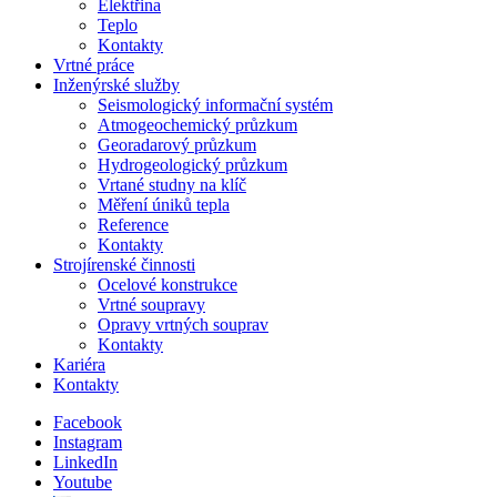
Elektřina
Teplo
Kontakty
Vrtné práce
Inženýrské služby
Seismologický informační systém
Atmogeochemický průzkum
Georadarový průzkum
Hydrogeologický průzkum
Vrtané studny na klíč
Měření úniků tepla
Reference
Kontakty
Strojírenské činnosti
Ocelové konstrukce
Vrtné soupravy
Opravy vrtných souprav
Kontakty
Kariéra
Kontakty
Facebook
Instagram
LinkedIn
Youtube