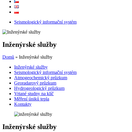
Seismologický informační systém
Inženýrské služby
Domů
»
Inženýrské služby
Inženýrské služby
Seismologický informační systém
Atmogeochemický průzkum
Georadarový průzkum
Hydrogeologický průzkum
Vrtané studny na klíč
Měření úniků tepla
Kontakty
Inženýrské služby