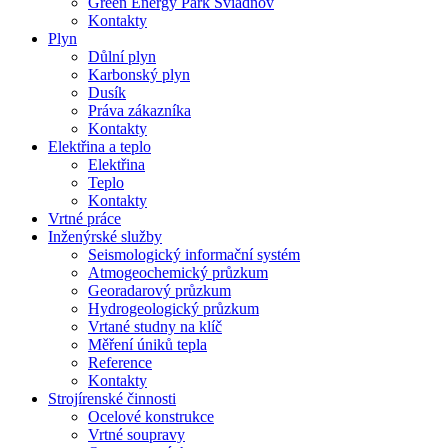
Green Energy Park Sviadnov
Kontakty
Plyn
Důlní plyn
Karbonský plyn
Dusík
Práva zákazníka
Kontakty
Elektřina a teplo
Elektřina
Teplo
Kontakty
Vrtné práce
Inženýrské služby
Seismologický informační systém
Atmogeochemický průzkum
Georadarový průzkum
Hydrogeologický průzkum
Vrtané studny na klíč
Měření úniků tepla
Reference
Kontakty
Strojírenské činnosti
Ocelové konstrukce
Vrtné soupravy