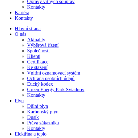
Opravy vrtných souprav
Kontakty
Kariéra
Kontakty
Hlavní strana
O nás
Aktuality
Výběrová řízení
Společnosti
Klienti
Certifikace
Ke stažení
Vnitřní oznamovací systém
Ochrana osobních údajů
Etický kodex
Green Energy Park Sviadnov
Kontakty
Plyn
Důlní plyn
Karbonský plyn
Dusík
Práva zákazníka
Kontakty
Elektřina a teplo