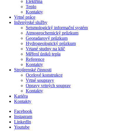
Elektřina
Teplo
Kontakty
Vrtné práce
Inženýrské služby
Seismologický informační systém
Atmogeochemický průzkum
Georadarový průzkum
Hydrogeologický průzkum
Vrtané studny na klíč
Měření úniků tepla
Reference
Kontakty
Strojírenské činnosti
Ocelové konstrukce
Vrtné soupravy
Opravy vrtných souprav
Kontakty
Kariéra
Kontakty
Facebook
Instagram
LinkedIn
Youtube