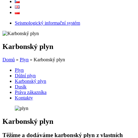
Seismologický informační systém
Karbonský plyn
Domů
»
Plyn
»
Karbonský plyn
Plyn
Důlní plyn
Karbonský plyn
Dusík
Práva zákazníka
Kontakty
Karbonský plyn
Těžíme a dodáváme karbonský plyn z vlastních