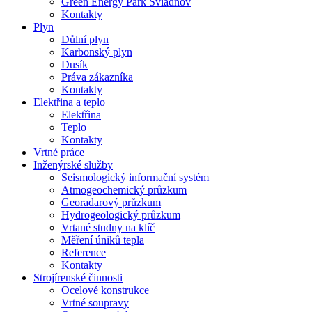
Green Energy Park Sviadnov
Kontakty
Plyn
Důlní plyn
Karbonský plyn
Dusík
Práva zákazníka
Kontakty
Elektřina a teplo
Elektřina
Teplo
Kontakty
Vrtné práce
Inženýrské služby
Seismologický informační systém
Atmogeochemický průzkum
Georadarový průzkum
Hydrogeologický průzkum
Vrtané studny na klíč
Měření úniků tepla
Reference
Kontakty
Strojírenské činnosti
Ocelové konstrukce
Vrtné soupravy