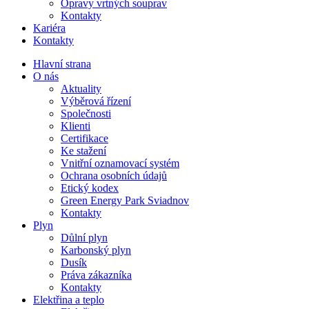
Opravy vrtných souprav
Kontakty
Kariéra
Kontakty
Hlavní strana
O nás
Aktuality
Výběrová řízení
Společnosti
Klienti
Certifikace
Ke stažení
Vnitřní oznamovací systém
Ochrana osobních údajů
Etický kodex
Green Energy Park Sviadnov
Kontakty
Plyn
Důlní plyn
Karbonský plyn
Dusík
Práva zákazníka
Kontakty
Elektřina a teplo