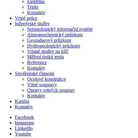
Elektřina
Teplo
Kontakty
Vrtné práce
Inženýrské služby
Seismologický informační systém
Atmogeochemický průzkum
Georadarový průzkum
Hydrogeologický průzkum
Vrtané studny na klíč
Měření úniků tepla
Reference
Kontakty
Strojírenské činnosti
Ocelové konstrukce
Vrtné soupravy
Opravy vrtných souprav
Kontakty
Kariéra
Kontakty
Facebook
Instagram
LinkedIn
Youtube