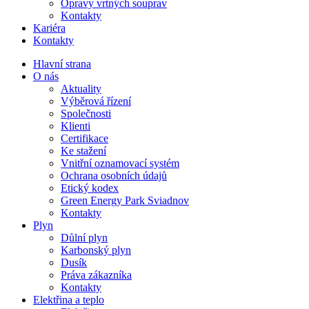
Opravy vrtných souprav
Kontakty
Kariéra
Kontakty
Hlavní strana
O nás
Aktuality
Výběrová řízení
Společnosti
Klienti
Certifikace
Ke stažení
Vnitřní oznamovací systém
Ochrana osobních údajů
Etický kodex
Green Energy Park Sviadnov
Kontakty
Plyn
Důlní plyn
Karbonský plyn
Dusík
Práva zákazníka
Kontakty
Elektřina a teplo