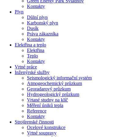
Green Energy Park Sviadnov
Kontakty
Plyn
Důlní plyn
Karbonský plyn
Dusík
Práva zákazníka
Kontakty
Elektřina a teplo
Elektřina
Teplo
Kontakty
Vrtné práce
Inženýrské služby
Seismologický informační systém
Atmogeochemický průzkum
Georadarový průzkum
Hydrogeologický průzkum
Vrtané studny na klíč
Měření úniků tepla
Reference
Kontakty
Strojírenské činnosti
Ocelové konstrukce
Vrtné soupravy