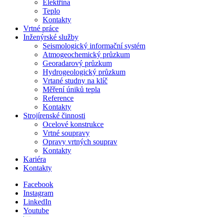
Elektřina
Teplo
Kontakty
Vrtné práce
Inženýrské služby
Seismologický informační systém
Atmogeochemický průzkum
Georadarový průzkum
Hydrogeologický průzkum
Vrtané studny na klíč
Měření úniků tepla
Reference
Kontakty
Strojírenské činnosti
Ocelové konstrukce
Vrtné soupravy
Opravy vrtných souprav
Kontakty
Kariéra
Kontakty
Facebook
Instagram
LinkedIn
Youtube