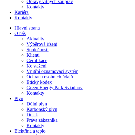
Opravy vrtných souprav
Kontakty
Kariéra
Kontakty
Hlavní strana
O nás
Aktuality
Výběrová řízení
Společnosti
Klienti
Certifikace
Ke stažení
Vnitřní oznamovací systém
Ochrana osobních údajů
Etický kodex
Green Energy Park Sviadnov
Kontakty
Plyn
Důlní plyn
Karbonský plyn
Dusík
Práva zákazníka
Kontakty
Elektřina a teplo