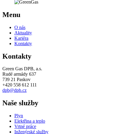
Menu
O nás
Aktuality
Kariéra
Kontakty
Kontakty
Green Gas DPB, a.s.
Rudé armády 637
739 21 Paskov
+420 558 612 111
dpb@dpb.cz
Naše služby
Plyn
Elektřina a teplo
Vrtné práce
Inženýrské služby