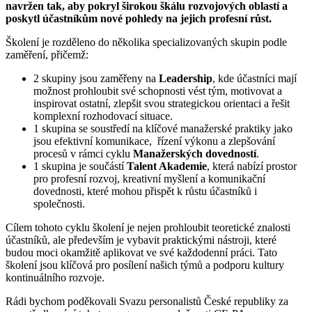
navržen tak, aby pokryl širokou škálu rozvojových oblastí a
poskytl účastníkům nové pohledy na jejich profesní růst.
Školení je rozděleno do několika specializovaných skupin podle
zaměření, přičemž:
2 skupiny jsou zaměřeny na
Leadership
, kde účastníci mají
možnost prohloubit své schopnosti vést tým, motivovat a
inspirovat ostatní, zlepšit svou strategickou orientaci a řešit
komplexní rozhodovací situace.
1 skupina se soustředí na klíčové manažerské praktiky jako
jsou efektivní komunikace, řízení výkonu a zlepšování
procesů v rámci cyklu
Manažerských dovedností
.
1 skupina je součástí
Talent Akademie
, která nabízí prostor
pro profesní rozvoj, kreativní myšlení a komunikační
dovednosti, které mohou přispět k růstu účastníků i
společnosti.
Cílem tohoto cyklu školení je nejen prohloubit teoretické znalosti
účastníků, ale především je vybavit praktickými nástroji, které
budou moci okamžitě aplikovat ve své každodenní práci. Tato
školení jsou klíčová pro posílení našich týmů a podporu kultury
kontinuálního rozvoje.
Rádi bychom poděkovali Svazu personalistů České republiky za