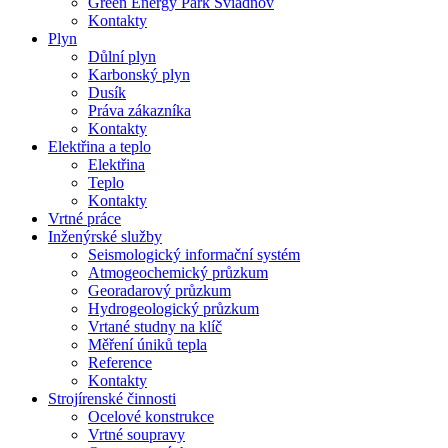
Green Energy Park Sviadnov
Kontakty
Plyn
Důlní plyn
Karbonský plyn
Dusík
Práva zákazníka
Kontakty
Elektřina a teplo
Elektřina
Teplo
Kontakty
Vrtné práce
Inženýrské služby
Seismologický informační systém
Atmogeochemický průzkum
Georadarový průzkum
Hydrogeologický průzkum
Vrtané studny na klíč
Měření úniků tepla
Reference
Kontakty
Strojírenské činnosti
Ocelové konstrukce
Vrtné soupravy