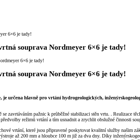
 vrtná souprava Nordmeyer 6×6 je tady!
ordmeyer 6×6 je tady!
 vrtná souprava Nordmeyer 6×6 je tady!
je určena hlavně pro vrtání hydrogeologických, inženýrskogeologi
ě se zavrtáváním pažnic k průběžné stabilizaci stěn vrtu. . Realizace t
 předvolby režimů vrtání a tím usnadnit a zrychlit obslužné činnosti sou
vé vrtání, které jsou připravené poskytovat kvalitní služby našim zák
 výstroje až 200 mm a hloubce 100 m již za dva dny. Díky inženýrsko