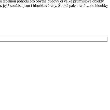
ší tepelnou pohodu pro obytné budovy či velké průmyslové objekty.
 jejíž součástí jsou i hloubkové vrty. Široká paleta vrtů… do hloubky