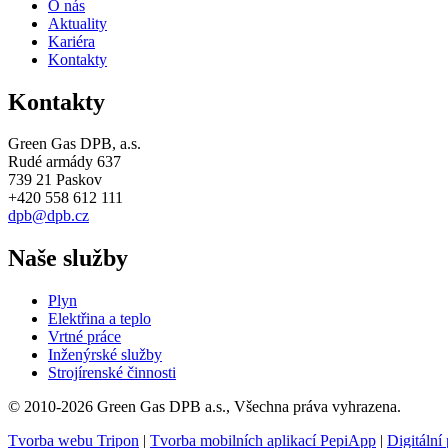
O nás
Aktuality
Kariéra
Kontakty
Kontakty
Green Gas DPB, a.s.
Rudé armády 637
739 21 Paskov
+420 558 612 111
dpb@dpb.cz
Naše služby
Plyn
Elektřina a teplo
Vrtné práce
Inženýrské služby
Strojírenské činnosti
© 2010-2026 Green Gas DPB a.s., Všechna práva vyhrazena.
Tvorba webu Tripon
|
Tvorba mobilních aplikací PepiApp
|
Digitální