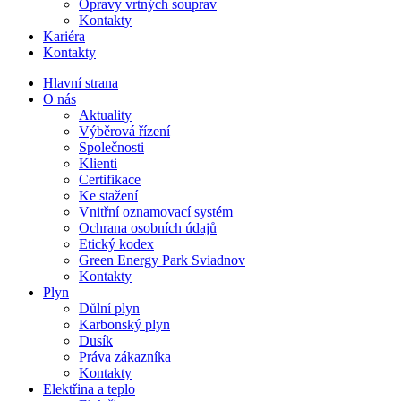
Opravy vrtných souprav
Kontakty
Kariéra
Kontakty
Hlavní strana
O nás
Aktuality
Výběrová řízení
Společnosti
Klienti
Certifikace
Ke stažení
Vnitřní oznamovací systém
Ochrana osobních údajů
Etický kodex
Green Energy Park Sviadnov
Kontakty
Plyn
Důlní plyn
Karbonský plyn
Dusík
Práva zákazníka
Kontakty
Elektřina a teplo