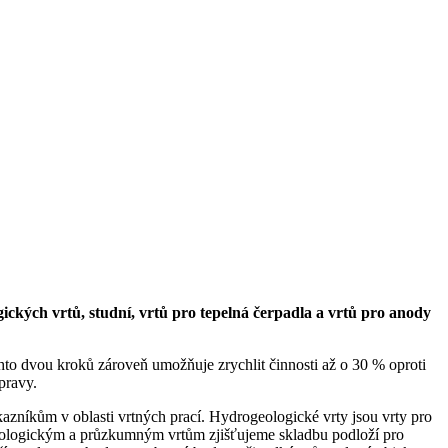
ckých vrtů, studní, vrtů pro tepelná čerpadla a vrtů pro anody
ěchto dvou kroků zároveň umožňuje zrychlit činnosti až o 30 % oproti
pravy.
azníkům v oblasti vrtných prací. Hydrogeologické vrty jsou vrty pro
geologickým a průzkumným vrtům zjišťujeme skladbu podloží pro