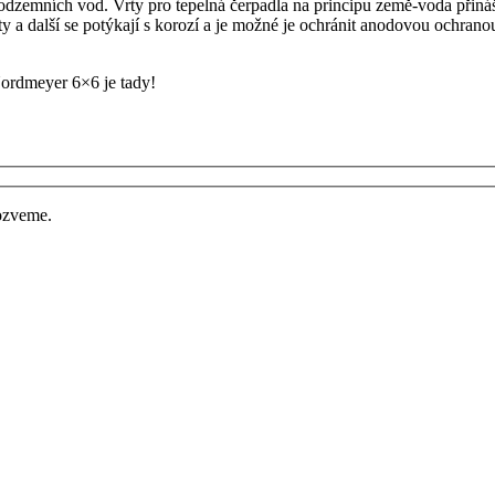
odzemních vod. Vrty pro tepelná čerpadla na principu země-voda přiná
a další se potýkají s korozí a je možné je ochránit anodovou ochranou,
ozveme.