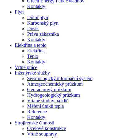
Green Energy Park Sviadnov
Kontakty
Plyn
Důlní plyn
Karbonský plyn
Dusík
Práva zákazníka
Kontakty
Elektřina a teplo
Elektřina
Teplo
Kontakty
Vrtné práce
Inženýrské služby
Seismologický informační systém
Atmogeochemický průzkum
Georadarový průzkum
Hydrogeologický průzkum
Vrtané studny na klíč
Měření úniků tepla
Reference
Kontakty
Strojírenské činnosti
Ocelové konstrukce
Vrtné soupravy