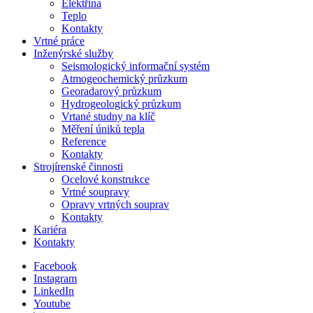
Elektřina
Teplo
Kontakty
Vrtné práce
Inženýrské služby
Seismologický informační systém
Atmogeochemický průzkum
Georadarový průzkum
Hydrogeologický průzkum
Vrtané studny na klíč
Měření úniků tepla
Reference
Kontakty
Strojírenské činnosti
Ocelové konstrukce
Vrtné soupravy
Opravy vrtných souprav
Kontakty
Kariéra
Kontakty
Facebook
Instagram
LinkedIn
Youtube